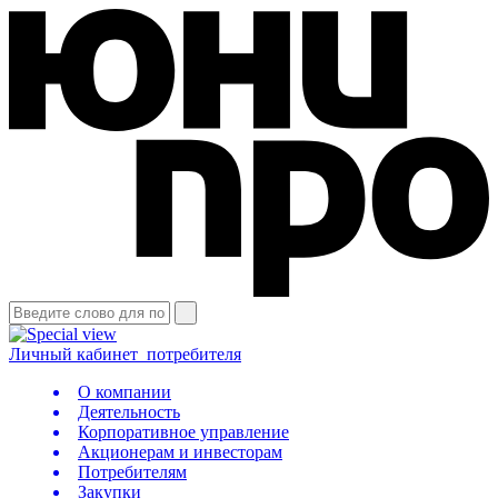
Личный кабинет
потребителя
О компании
Деятельность
Корпоративное управление
Акционерам и инвесторам
Потребителям
Закупки