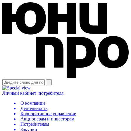
Личный кабинет
потребителя
О компании
Деятельность
Корпоративное управление
Акционерам и инвесторам
Потребителям
Закупки