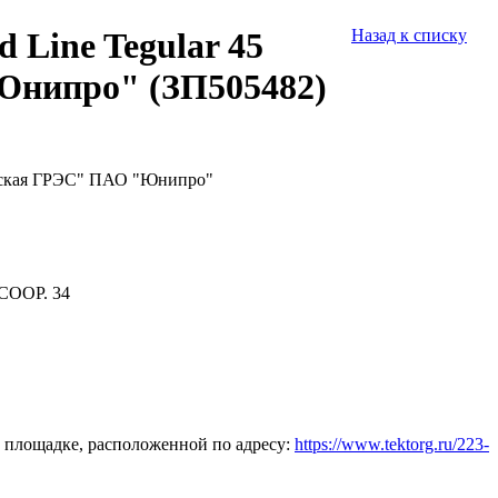
 Line Tegular 45
Назад к списку
Юнипро" (ЗП505482)
овская ГРЭС" ПАО "Юнипро"
СООР. 34
 площадке, расположенной по адресу:
https://www.tektorg.ru/223-