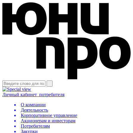
Личный кабинет
потребителя
О компании
Деятельность
Корпоративное управление
Акционерам и инвесторам
Потребителям
Закупки