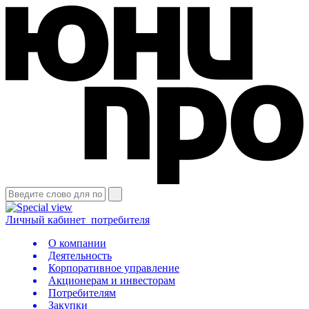
Личный кабинет
потребителя
О компании
Деятельность
Корпоративное управление
Акционерам и инвесторам
Потребителям
Закупки