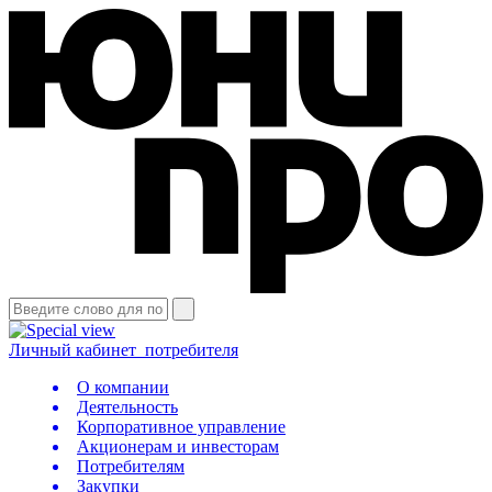
Личный кабинет
потребителя
О компании
Деятельность
Корпоративное управление
Акционерам и инвесторам
Потребителям
Закупки