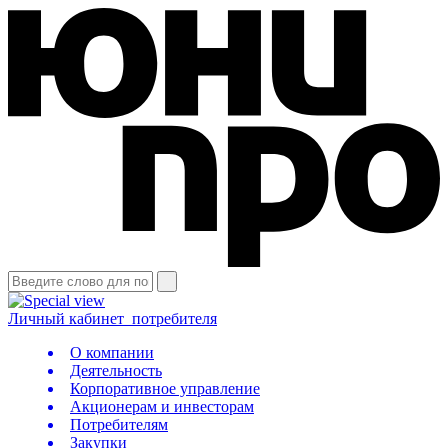
Личный кабинет
потребителя
О компании
Деятельность
Корпоративное управление
Акционерам и инвесторам
Потребителям
Закупки