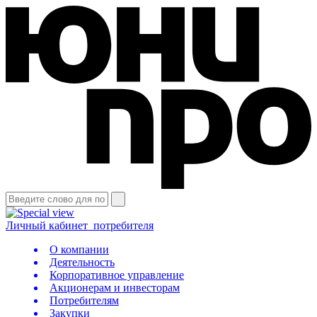
Личный кабинет
потребителя
О компании
Деятельность
Корпоративное управление
Акционерам и инвесторам
Потребителям
Закупки