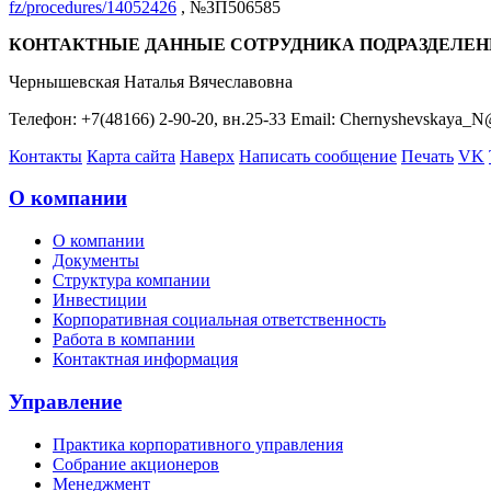
fz/procedures/14052426
, №ЗП506585
КОНТАКТНЫЕ ДАННЫЕ СОТРУДНИКА ПОДРАЗДЕЛЕН
Чернышевская Наталья Вячеславовна
Телефон: +7(48166) 2-90-20, вн.25-33 Email: Chernyshevskaya_N
Контакты
Карта сайта
Наверх
Написать сообщение
Печать
VK
О компании
О компании
Документы
Структура компании
Инвестиции
Корпоративная социальная ответственность
Работа в компании
Контактная информация
Управление
Практика корпоративного управления
Собрание акционеров
Менеджмент