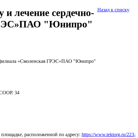
и лечение сердечно-
Назад к списку
 ГРЭС»ПАО "Юнипро"
ла филиала «Смоленская ГРЭС»ПАО "Юнипро"
СООР. 34
 площадке, расположенной по адресу:
https://www.tektorg.ru/223-