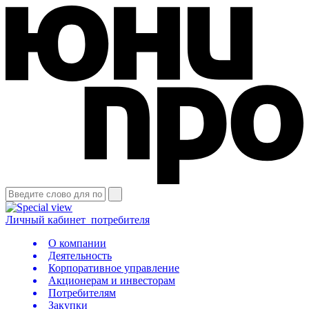
Личный кабинет
потребителя
О компании
Деятельность
Корпоративное управление
Акционерам и инвесторам
Потребителям
Закупки