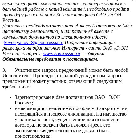
всем потенциальным контрагентам, заинтересованным в
дальнейшей работе с нашей компанией, необходимо пройти
процедуру регистрации в базе поставщиков ОАО «
Э.ОН
Россия
».
Для этого
необходимо заполнить Анкету (Приложение №2 к
настоящему Уведомлению) и направить её вместе с
комплектом документов по электронному адресу:
Sevostyanov
_
S
@
eon
-
russia
.
ru
Подробная информация
размещена на официальном Интернет - сайте ОАО «Э.ОН
Россия» по адресу:
www.
eon
-
russia
.ru
--- Закупки ---
Обязательные требования к поставщикам.
3.
Участником запроса предложений может быть любой
Исполнитель. Претендовать на победу в данном запросе
предложений может участник, отвечающий следующим
требованиям:
Зарегистрирован в базе поставщиков ОАО «Э.ОН
Россия»;
не являющийся неплатежеспособным, банкротом, не
находящийся в процессе ликвидации. На имущество
участника в части, существенной для исполнения
договора, не должен быть наложен арест, его
экономическая деятельность не должна быть
приостановлена;