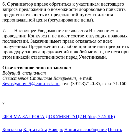
6. Организатор вправе обратиться к участникам настоящего
запроса предложений о возможности добровольно повысить
предпочтительность их предложений путем снижения
первоначальной цены (регулирование цены).
7.
Настоящее Уведомление не является Извещением о
проведении Конкурса и не имеет соответствующих правовых
последствий. Заказчик имеет право отказаться от всех
полученных Предложений по любой причине или прекратить
процедуру запроса предложений в любой момент, не неся при
этом никакой ответственности перед Участниками.
Ответственное лицо по закупке:
Ведущий
специалист
Севостьянов Станислав Валерьевич,
е-
mail
:
Sevostyanov
_
S
@
eon
-
russia
.
ru
, тел. (39153)71-0-85, факс 71-160
?
ФОРМА ЗАПРОСА ДОКУМЕНТАЦИИ (doc, 72.5 КБ)
Контакты
Карта сайта
Наверх
Написать сообщение
Печать