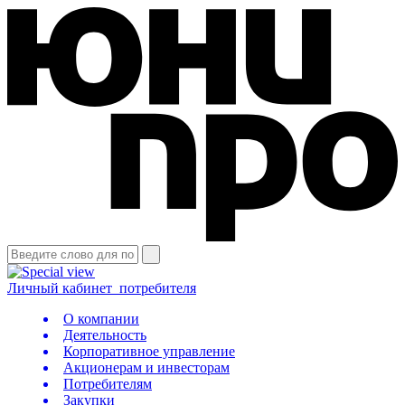
Личный кабинет
потребителя
О компании
Деятельность
Корпоративное управление
Акционерам и инвесторам
Потребителям
Закупки