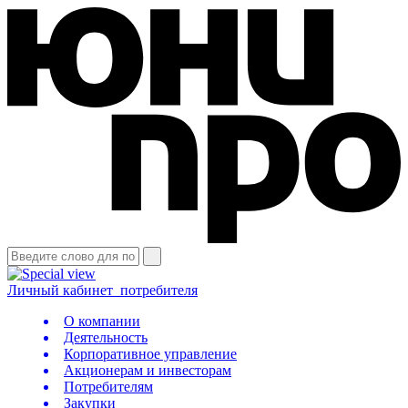
Личный кабинет
потребителя
О компании
Деятельность
Корпоративное управление
Акционерам и инвесторам
Потребителям
Закупки