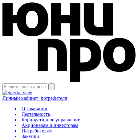
Личный кабинет
потребителя
О компании
Деятельность
Корпоративное управление
Акционерам и инвесторам
Потребителям
Закупки