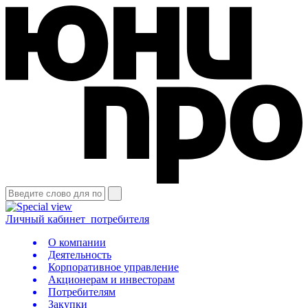
Личный кабинет
потребителя
О компании
Деятельность
Корпоративное управление
Акционерам и инвесторам
Потребителям
Закупки