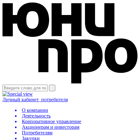
Личный кабинет
потребителя
О компании
Деятельность
Корпоративное управление
Акционерам и инвесторам
Потребителям
Закупки