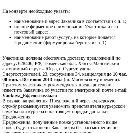
На конверте необходимо указать:
наименование и адрес Заказчика в соответствии с п. 1;
полное фирменное наименование Участника и его
почтовый адрес;
наименование работ (услуг), на которые подается
Предложение (формулировка берется из п. 1).
Участники должны обеспечить доставку предложений по
адресу: 628406, РФ, Тюменская обл., Ханты-Мансийский
автономный округ – Югра, г. Сургут, улица
Энергостроителей, 23, сооружение 34, канцелярия
до
10 час.
00 мин. «18» июня 2013 года
(по Московскому времени).
При этом участникам рекомендуется предварительно
известить Заказчика
об участии по электронной почте e-mail
:
Vankova
_
E
@
eon
-
russia
.
ru
В случае направления
Предложений через курьерскую
службу рекомендуется уведомить представителя курьерской
службы или курьера о настоящем порядке доставки
Предложения.
Предложения, полученные позже установленного выше
срока, будут отклонены Заказчиком без рассмотрения по
существу, независимо от причин опоздания.