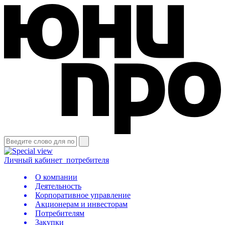
Личный кабинет
потребителя
О компании
Деятельность
Корпоративное управление
Акционерам и инвесторам
Потребителям
Закупки