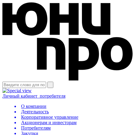
Личный кабинет
потребителя
О компании
Деятельность
Корпоративное управление
Акционерам и инвесторам
Потребителям
Закупки