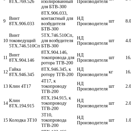
8ТХ.769.526
изолированный
Производителя
для БТВ-300
8ТХ.906.033,
Винт
контактный для
НД
9
шт
8.
8ТХ.906.033
возбудителя
Производителя
БТВ-300
Винт
5ТХ.746.510Сп,
НД
10
токоведущий
для возбудителя
шт
4.
Производителя
5ТХ.746.510Сп
БТВ-300
8ТХ.904.146,
Винт
НД
11
токопровода для
шт
16
8ТХ.904.146
Производителя
ротора ТГВ-200
Гайка
8ТХ.946.345, к
НД
12
кг
16
8ТХ.946.345
ротору ТГВ-200
Производителя
4Т17, к
НД
13
Клин 4Т17
токопроводу
шт
2.
Производителя
ТГВ-200
8ТХ.194.915, к
Клин
НД
14
токопроводу
шт
2.
8ТХ.194.915
Производителя
ТГВ-200
3Т10,
НД
15
Колодка 3Т10
токопровода
шт
1.
Производителя
ТГВ-200