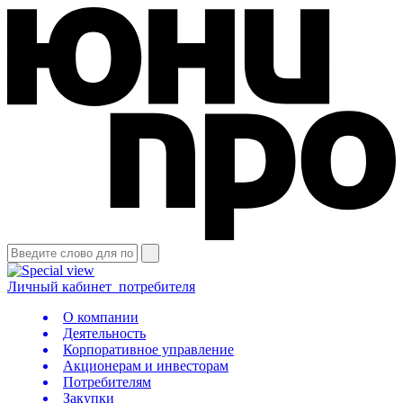
Личный кабинет
потребителя
О компании
Деятельность
Корпоративное управление
Акционерам и инвесторам
Потребителям
Закупки