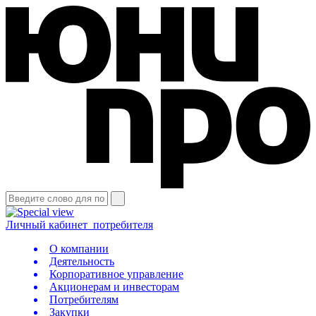
Личный кабинет
потребителя
О компании
Деятельность
Корпоративное управление
Акционерам и инвесторам
Потребителям
Закупки