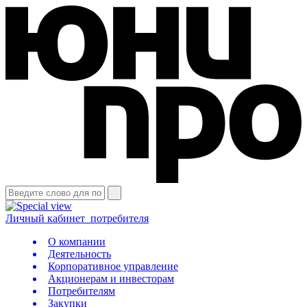
Личный кабинет
потребителя
О компании
Деятельность
Корпоративное управление
Акционерам и инвесторам
Потребителям
Закупки