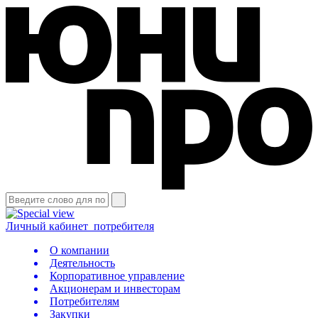
Личный кабинет
потребителя
О компании
Деятельность
Корпоративное управление
Акционерам и инвесторам
Потребителям
Закупки