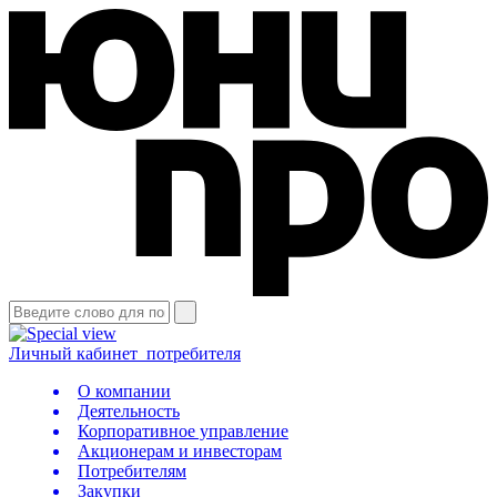
Личный кабинет
потребителя
О компании
Деятельность
Корпоративное управление
Акционерам и инвесторам
Потребителям
Закупки