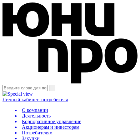
Личный кабинет
потребителя
О компании
Деятельность
Корпоративное управление
Акционерам и инвесторам
Потребителям
Закупки