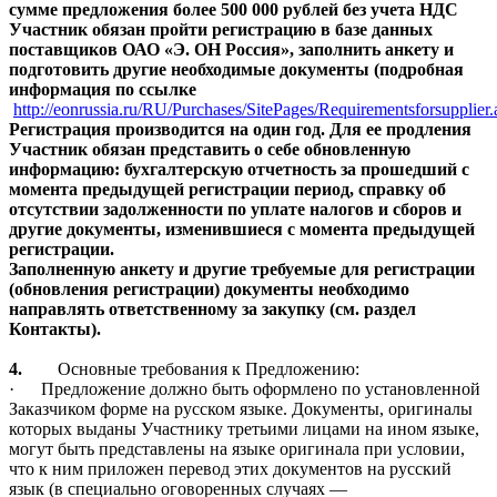
сумме предложения более 500 000 рублей без учета НДС
Участник обязан пройти регистрацию в базе данных
поставщиков ОАО «Э. ОН Россия», заполнить анкету и
подготовить другие необходимые документы (подробная
информация по ссылке
http://eonrussia.ru/RU/Purchases/SitePages/Requirementsforsupplier.
Регистрация производится на один год. Для ее продления
Участник обязан представить о себе обновленную
информацию: бухгалтерскую отчетность за прошедший с
момента предыдущей регистрации период, справку об
отсутствии задолженности по уплате налогов и сборов и
другие документы, изменившиеся с момента предыдущей
регистрации.
Заполненную анкету и другие требуемые для регистрации
(обновления регистрации) документы необходимо
направлять ответственному за закупку (см. раздел
Контакты).
4.
Основные требования к
Предложению
:
·
Предложение должно быть оформлено по установленной
Заказчиком форме на русском языке. Документы, оригиналы
которых выданы Участнику третьими лицами на ином языке,
могут быть представлены на языке оригинала при условии,
что к ним приложен перевод этих документов на русский
язык (в специально оговоренных случаях —