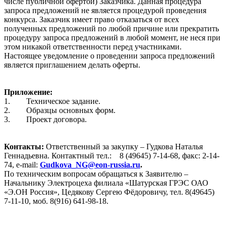
числе публичной офертой) Заказчика. Данная процедура
запроса предложений не является процедурой проведения
конкурса. Заказчик имеет право отказаться от всех
полученных предложений по любой причине или прекратить
процедуру запроса предложений в любой момент, не неся при
этом никакой ответственности перед участниками.
Настоящее уведомление о проведении запроса предложений
является приглашением делать оферты.
Приложение:
1.
Техническое задание.
2.
Образцы основных форм.
3.
Проект договора.
Контакты:
Ответственный за закупку – Гудкова Наталья
Геннадьевна. Контактный тел.:
8 (49645) 7-14-68, факс: 2-14-
74,
e
-
mail
:
Gudkova
_
NG
@
eon
-
russia
.
ru
.
По техническим вопросам обращаться к Заявителю –
Начальнику Электроцеха филиала «Шатурская ГРЭС ОАО
«Э.ОН Россия», Цедякову Сергею Фёдоровичу, тел. 8(49645)
7-11-10, моб. 8(916) 641-98-18.