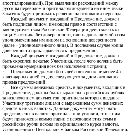
апостилированный). При выявлении расхождений между
русским переводом и оригиналом документа на ином языке
Заказчик будет принимать решение на основании перевода.
·
Каждый документ, входящий в Предложение, должен
быть подписан лицом, имеющим право в соответствии с
законодательством Российской Федерации действовать от
лица Участника без доверенности, или надлежащим образом
уполномоченным им лицом на основании доверенности
(далее – уполномоченного лица). В последнем случае копия
доверенности прикладывается к предложению;
·
Каждый документ, входящий в Предложение, должен
быть скреплен печатью Участника, после чего должна быть
проведена нумерация всех без исключения страниц;
·
Предложение должно быть действительно не менее 45
календарных дней со дня, следующего за днем окончания
приема предложений;
·
Все суммы денежных средств, в документах, входящих в
Предложение, должны быть выражены в российских рублях
за исключением
документов, оригиналы которых выданы
Участнику третьими лицами с выражением сумм денежных
средств в иных валютах. Данные документы могут быть
представлены в валюте оригинала при условии, что к ним
будут приложены комментарии с переводом этих сумм в
российские рубли исходя из официального курса валюты,
установленного Центральным банком Российской Федерации,