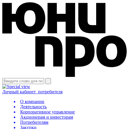
Личный кабинет
потребителя
О компании
Деятельность
Корпоративное управление
Акционерам и инвесторам
Потребителям
Закупки