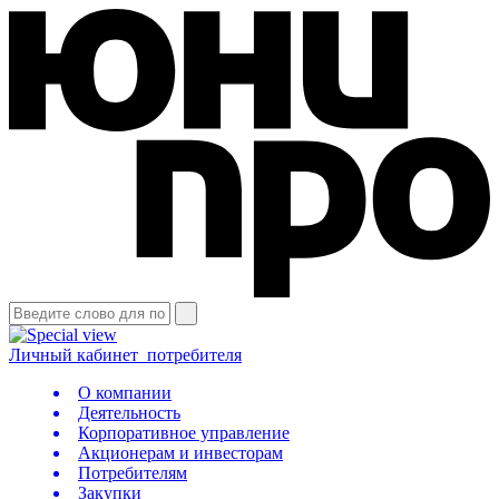
Личный кабинет
потребителя
О компании
Деятельность
Корпоративное управление
Акционерам и инвесторам
Потребителям
Закупки