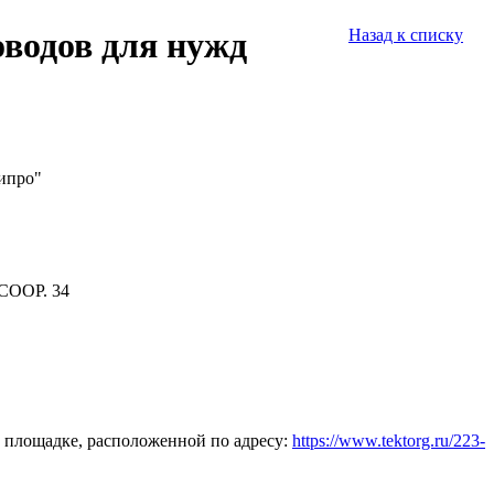
водов для нужд
Назад к списку
ипро"
СООР. 34
 площадке, расположенной по адресу:
https://www.tektorg.ru/223-