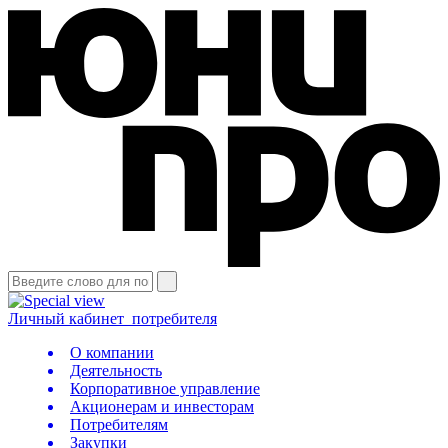
Личный кабинет
потребителя
О компании
Деятельность
Корпоративное управление
Акционерам и инвесторам
Потребителям
Закупки