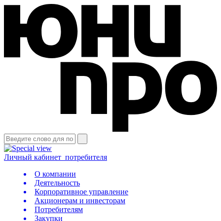
Личный кабинет
потребителя
О компании
Деятельность
Корпоративное управление
Акционерам и инвесторам
Потребителям
Закупки