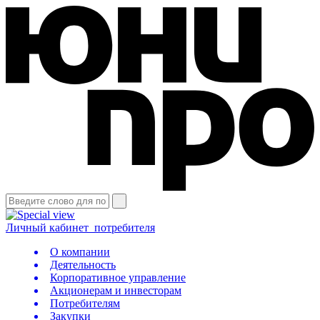
Личный кабинет
потребителя
О компании
Деятельность
Корпоративное управление
Акционерам и инвесторам
Потребителям
Закупки