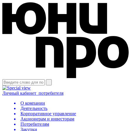
Личный кабинет
потребителя
О компании
Деятельность
Корпоративное управление
Акционерам и инвесторам
Потребителям
Закупки