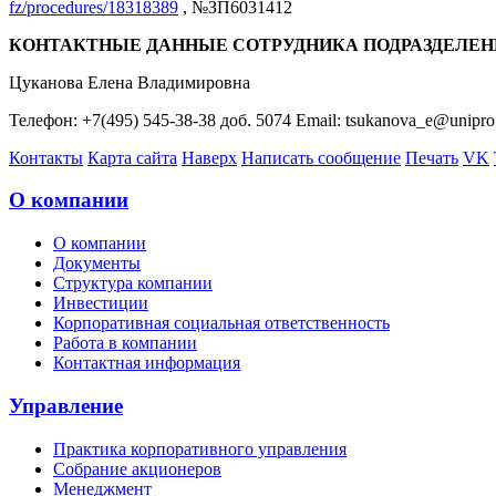
fz/procedures/18318389
, №ЗП6031412
КОНТАКТНЫЕ ДАННЫЕ СОТРУДНИКА ПОДРАЗДЕЛЕН
Цуканова Елена Владимировна
Телефон: +7(495) 545-38-38 доб. 5074 Email: tsukanova_e@unipro
Контакты
Карта сайта
Наверх
Написать сообщение
Печать
VK
О компании
О компании
Документы
Структура компании
Инвестиции
Корпоративная социальная ответственность
Работа в компании
Контактная информация
Управление
Практика корпоративного управления
Собрание акционеров
Менеджмент