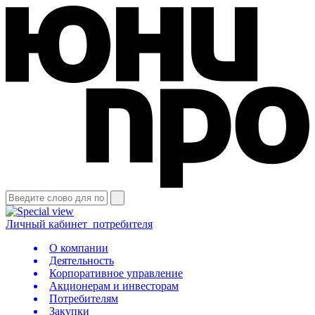
Личный кабинет
потребителя
О компании
Деятельность
Корпоративное управление
Акционерам и инвесторам
Потребителям
Закупки