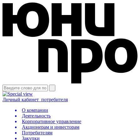
Личный кабинет
потребителя
О компании
Деятельность
Корпоративное управление
Акционерам и инвесторам
Потребителям
Закупки