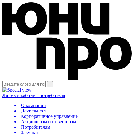
Личный кабинет
потребителя
О компании
Деятельность
Корпоративное управление
Акционерам и инвесторам
Потребителям
Закупки