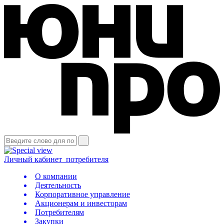
Личный кабинет
потребителя
О компании
Деятельность
Корпоративное управление
Акционерам и инвесторам
Потребителям
Закупки