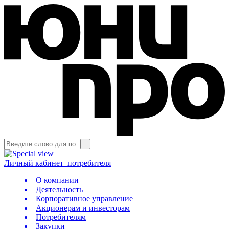
Личный кабинет
потребителя
О компании
Деятельность
Корпоративное управление
Акционерам и инвесторам
Потребителям
Закупки