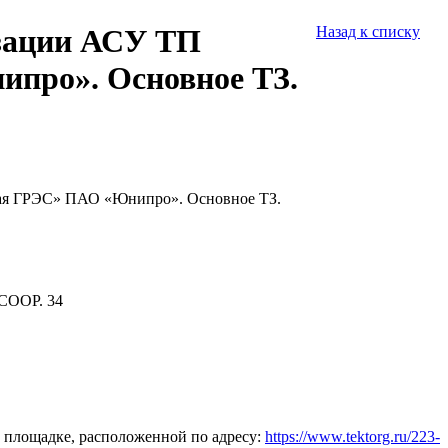
изации АСУ ТП
Назад к списку
ипро». Основное ТЗ.
кая ГРЭС» ПАО «Юнипро». Основное ТЗ.
СООР. 34
 площадке, расположенной по адресу:
https://www.tektorg.ru/223-