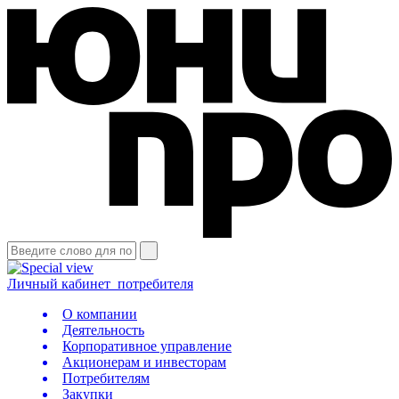
Личный кабинет
потребителя
О компании
Деятельность
Корпоративное управление
Акционерам и инвесторам
Потребителям
Закупки