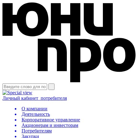
Личный кабинет
потребителя
О компании
Деятельность
Корпоративное управление
Акционерам и инвесторам
Потребителям
Закупки