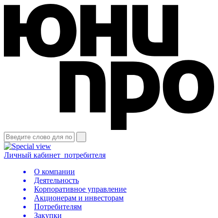
Личный кабинет
потребителя
О компании
Деятельность
Корпоративное управление
Акционерам и инвесторам
Потребителям
Закупки