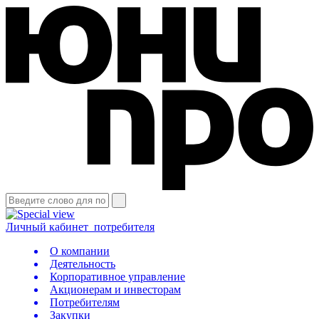
Личный кабинет
потребителя
О компании
Деятельность
Корпоративное управление
Акционерам и инвесторам
Потребителям
Закупки