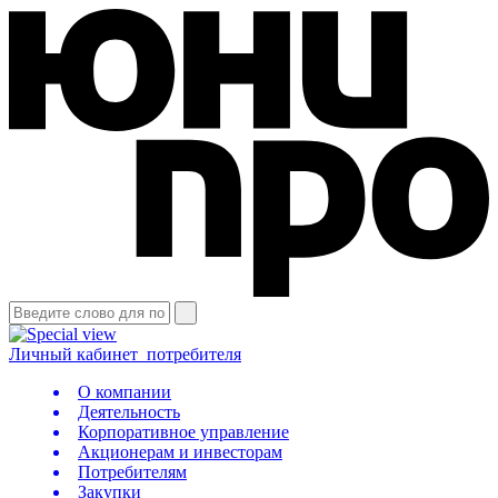
Личный кабинет
потребителя
О компании
Деятельность
Корпоративное управление
Акционерам и инвесторам
Потребителям
Закупки