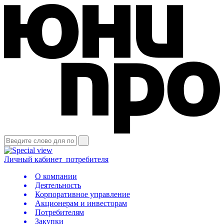
Личный кабинет
потребителя
О компании
Деятельность
Корпоративное управление
Акционерам и инвесторам
Потребителям
Закупки