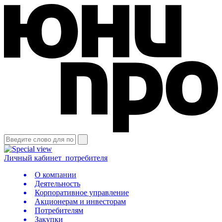
Личный кабинет
потребителя
О компании
Деятельность
Корпоративное управление
Акционерам и инвесторам
Потребителям
Закупки