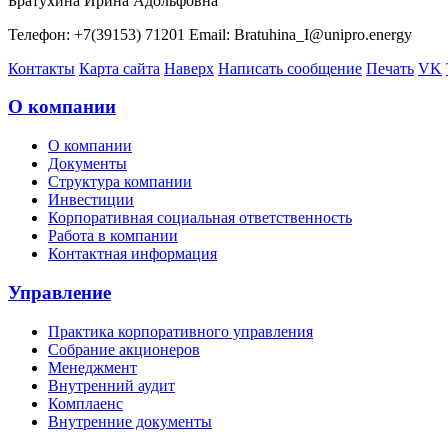
Братухина Ирина Адольфовна
Телефон: +7(39153) 71201 Email: Bratuhina_I@unipro.energy
Контакты
Карта сайта
Наверх
Написать сообщение
Печать
VK
О компании
О компании
Документы
Структура компании
Инвестиции
Корпоративная социальная ответственность
Работа в компании
Контактная информация
Управление
Практика корпоративного управления
Собрание акционеров
Менеджмент
Внутренний аудит
Комплаенс
Внутренние документы