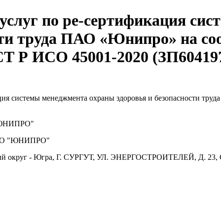
 услуг по ре-сертификация си
сти труда ПАО «Юнипро» на со
Т Р ИСО 45001-2020 (ЗП60419
ция системы менеджмента охраны здоровья и безопасности тру
ЮНИПРО"
О "ЮНИПРО"
й округ - Югра, Г. СУРГУТ, УЛ. ЭНЕРГОСТРОИТЕЛЕЙ, Д. 23, 
.