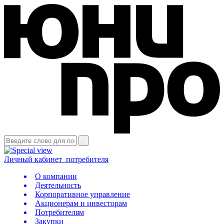
Личный кабинет
потребителя
О компании
Деятельность
Корпоративное управление
Акционерам и инвесторам
Потребителям
Закупки